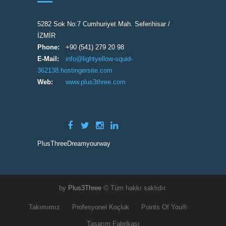
5282 Sok No:7 Cumhuriyet Mah. Seferihisar /
İZMİR
Phone:
+90 (541) 279 20 98
E-Mail:
info@lightyellow-squid-
362138.hostingersite.com
Web:
www.plus3three.com
PlusThreeDreamyourway
by
Plus3Three
© Tüm hakkı saklıdır.
Takımımız
Profesyonel Koçluk
Points Of You®
Tasarım Fabrikası